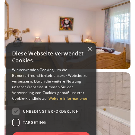
×
Diese Webseite verwendet
Cookies.
Wir verwenden Cookies, um die
Benutzerfreundlichkeit unserer Website zu
verbessern. Durch die weitere Nutzung
unserer Webseite stimmen Sie der
Verwendung von Cookies gemäß unserer
Cookie-Richtlinie zu.
Weitere Informationen
UNBEDINGT ERFORDERLICH
TARGETING